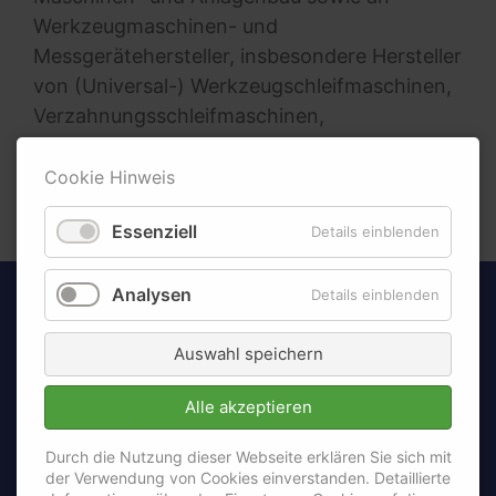
Werkzeugmaschinen- und
Messgerätehersteller, insbesondere Hersteller
von (Universal-) Werkzeugschleifmaschinen,
Verzahnungsschleifmaschinen,
Koordinatenmessgeräten.
Cookie Hinweis
Essenziell
Details einblenden
Sandvik Tooling Deutschland GmbH
Analysen
Details einblenden
Operating Site esco
Auswahl speichern
Kaiserstraße 100
52134 Herzogenrath
Alle akzeptieren
Deutschland
Durch die Nutzung dieser Webseite erklären Sie sich mit
Fon +49 211 5027 850
der Verwendung von Cookies einverstanden. Detaillierte